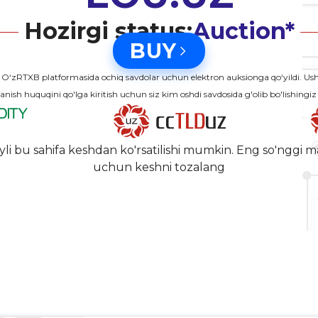
Hozirgi status:
Auction*
BUY
‘zRTXB platformasida ochiq savdolar uchun elektron auksionga qo‘yildi. 
anish huquqini qo'lga kiritish uchun siz kim oshdi savdosida g'olib bo'lishingiz
yli bu sahifa keshdan ko'rsatilishi mumkin. Eng so'nggi m
uchun keshni tozalang