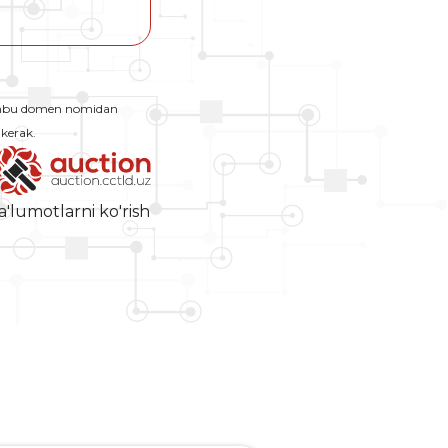
Ushbu domen nomidan
 kerak.
a'lumotlarni ko'rish