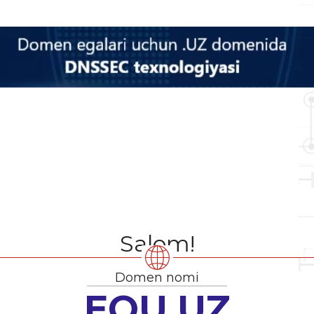
Salom!
Domen nomi
EOU.UZ