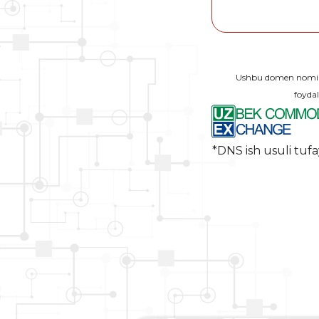
Ushbu domen nomi O
foydal
*DNS ish usuli tufa